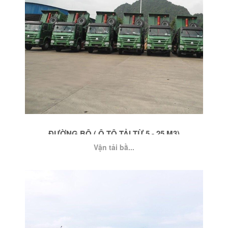
ĐƯỜNG BỘ ( Ô TÔ TẢI TỪ 5 - 25 M3)
Vận tải bằ...