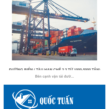
ĐƯỜNG BIỂN ( TÀU HẠN CHẾ 2,3 TỪ 1000-5000 TẤN)
Bên cạnh vận tải đườ...