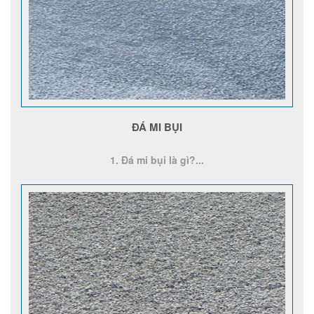
ĐÁ MI BỤI
1. Đá mi bụi là gì?...