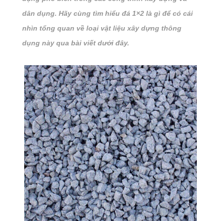
dân dụng. Hãy cùng tìm hiểu
đá 1×2 là gì
để có cái
nhìn tổng quan về loại vật liệu xây dựng thông
dụng này qua bài viết dưới đây.