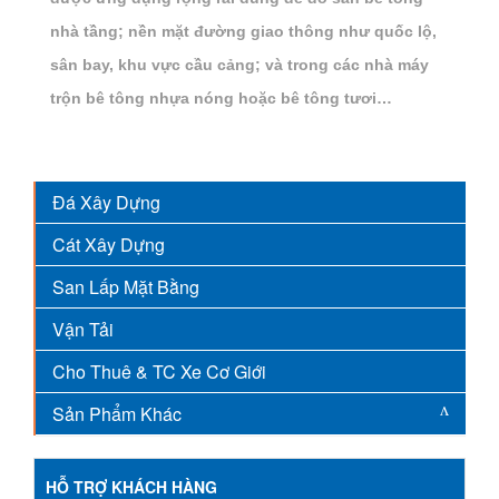
nhà tầng; nền mặt đường giao thông như quốc lộ,
sân bay, khu vực cầu cảng; và trong các nhà máy
trộn bê tông nhựa nóng hoặc bê tông tươi…
Đá Xây Dựng
Cát Xây Dựng
San Lấp Mặt Bằng
Vận Tải
Cho Thuê & TC Xe Cơ Giới
Sản Phẩm Khác
HỖ TRỢ KHÁCH HÀNG